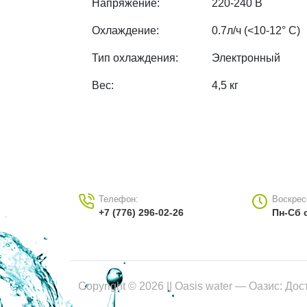
Напряжение:
220-240 В
Охлаждение:
0.7л/ч (<10-12° С)
Тип охлаждения:
Электронный
Вес:
4,5 кг
Телефон:
Воскрес
+7 (776) 296-02-26
Пн-Сб с
Copyright © 2026 || Oasis water — Оазис: До