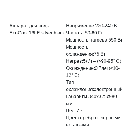
Аппарат для воды
Напряжение:220-240 В
EcoCool 16LE silver black
Частота:50-60 Гц
Мощность нагрева:550 Вт
Мощность
охлаждения:75 Вт
Нагрев:5л/ч – (>90-95° С)
Охлаждение:0.7л/ч (<10-
12° С)
Тип
охлаждения:электронный
Габариты:340х325х980
мм
Вес: 7 кг
Цвет:серебро с чёрными
вставками