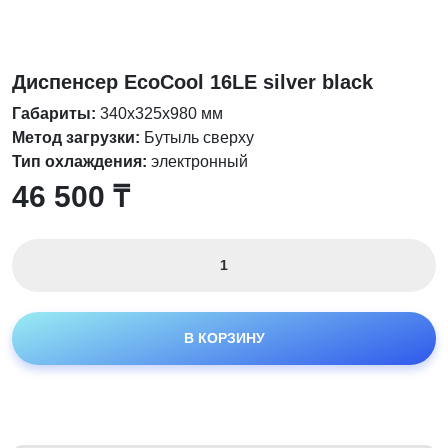
Диспенсер EcoCool 16LE silver black
Габариты:
340х325х980 мм
Метод загрузки:
Бутыль сверху
Тип охлаждения:
электронный
46 500
₸
Количество
товара
Диспенсер
EcoCool
В КОРЗИНУ
16LE
silver
black