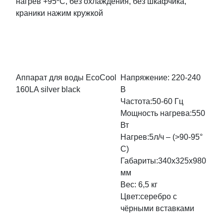
нагрев +95ºС, без охлаждения, без шкафчика,
краники нажим кружкой
Аппарат для воды EcoCool
Напряжение: 220-240
160LA silver black
В
Частота:50-60 Гц
Мощность нагрева:550
Вт
Нагрев:5л/ч – (>90-95°
С)
Габариты:340х325х980
мм
Вес: 6,5 кг
Цвет:серебро с
чёрными вставками