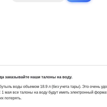
составляла
42
25
талонов
43
500 ₸.
на
500 ₸.
воду
гда заказывайте наши талоны на воду.
бутыль воды объемом 18.9 л (без учета тары). Это очень уд
С 1 мая все талоны на воду будут иметь электронный формат
их потерять.