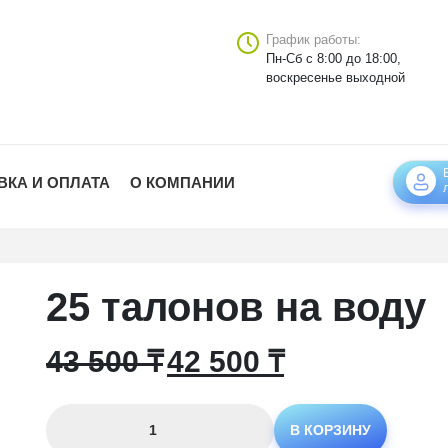
График работы:
Пн-Сб с 8:00 до 18:00,
воскресенье выходной
ВКА И ОПЛАТА
О КОМПАНИИ
25 талонов на воду
Первоначальная
Текущая
43 500
₸
42 500
₸
цена
цена:
Количество
В КОРЗИНУ
товара